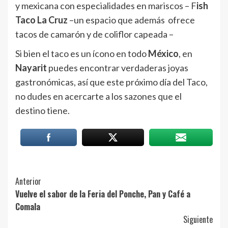
y mexicana con especialidades en mariscos – F
ish
Taco La Cruz
–un espacio que además ofrece
tacos de camarón y de coliflor capeada –
Si bien el taco es un ícono en todo
México
, en
Nayarit
puedes encontrar verdaderas joyas
gastronómicas, así que este próximo día del Taco,
no dudes en acercarte a los sazones que el
destino tiene.
Post
Anterior
Vuelve el sabor de la Feria del Ponche, Pan y Café a
Navigation
Comala
Siguiente