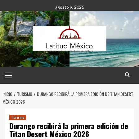
Saltar
agosto 9, 2026
al
contenido
Menú
principal
INICIO
TURISMO
DURANGO RECIBIRÁ LA PRIMERA EDICIÓN DE TITAN DESERT
MÉXICO 2026
Turismo
Durango recibirá la primera edición de
Titan Desert México 2026