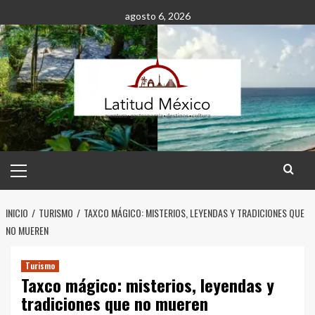
Saltar
agosto 6, 2026
al
contenido
Menú
principal
INICIO
TURISMO
TAXCO MÁGICO: MISTERIOS, LEYENDAS Y TRADICIONES QUE
NO MUEREN
Turismo
Taxco mágico: misterios, leyendas y
tradiciones que no mueren