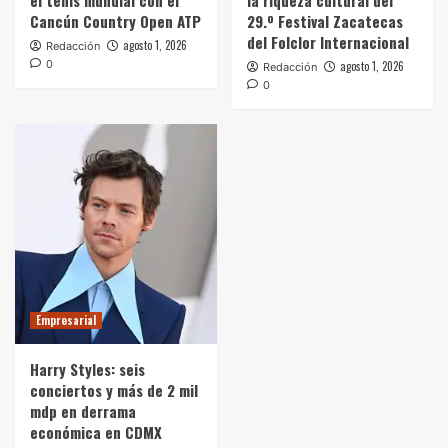
Cancún Country Open ATP
29.º Festival Zacatecas
del Folclor Internacional
agosto 1, 2026
Redacción
0
agosto 1, 2026
Redacción
0
Empresarial
Harry Styles: seis
conciertos y más de 2 mil
mdp en derrama
económica en CDMX