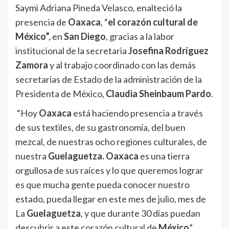
Saymi Adriana Pineda Velasco, enalteció la
presencia de
Oaxaca
, “
el corazón cultural de
México”,
en
San Diego
, gracias a la labor
institucional de la secretaria
Josefina Rodríguez
Zamora
y al trabajo coordinado con las demás
secretarías de Estado de la administración de la
Presidenta de México,
Claudia Sheinbaum Pardo
.
“Hoy
Oaxaca
está haciendo presencia a través
de sus textiles, de su gastronomía, del buen
mezcal, de nuestras ocho regiones culturales, de
nuestra
Guelaguetza. Oaxaca
es una tierra
orgullosa de sus raíces y lo que queremos lograr
es que mucha gente pueda conocer nuestro
estado, pueda llegar en este mes de julio, mes de
La
Guelaguetza
, y que durante 30 días puedan
descubrir a este corazón cultural de
México
”,