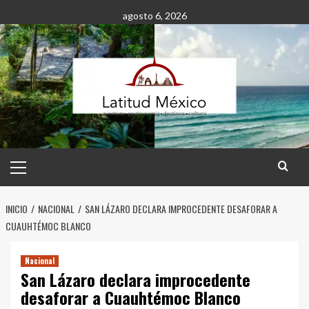
Saltar
agosto 6, 2026
al
contenido
Menú
principal
INICIO
NACIONAL
SAN LÁZARO DECLARA IMPROCEDENTE DESAFORAR A
CUAUHTÉMOC BLANCO
Nacional
San Lázaro declara improcedente
desaforar a Cuauhtémoc Blanco