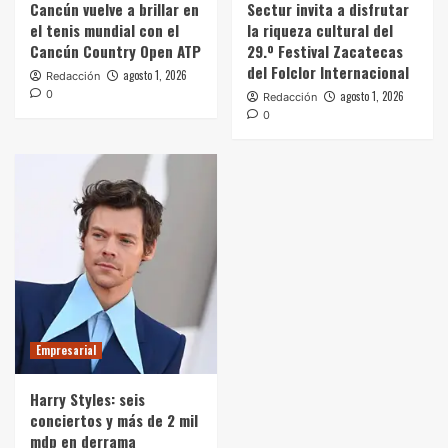
Cancún vuelve a brillar en
Sectur invita a disfrutar
el tenis mundial con el
la riqueza cultural del
Cancún Country Open ATP
29.º Festival Zacatecas
del Folclor Internacional
agosto 1, 2026
Redacción
0
agosto 1, 2026
Redacción
0
Empresarial
Harry Styles: seis
conciertos y más de 2 mil
mdp en derrama