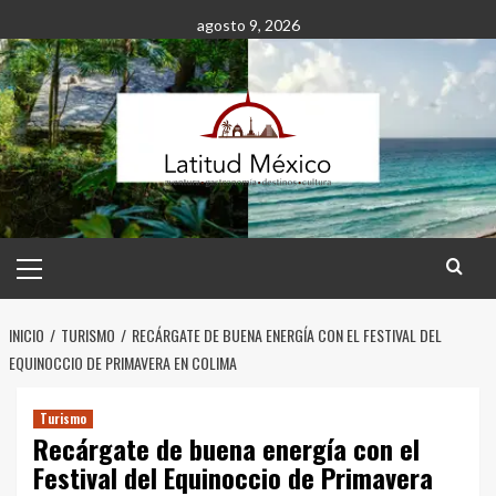
Saltar
agosto 9, 2026
al
contenido
Menú
principal
INICIO
TURISMO
RECÁRGATE DE BUENA ENERGÍA CON EL FESTIVAL DEL
EQUINOCCIO DE PRIMAVERA EN COLIMA
Turismo
Recárgate de buena energía con el
Festival del Equinoccio de Primavera