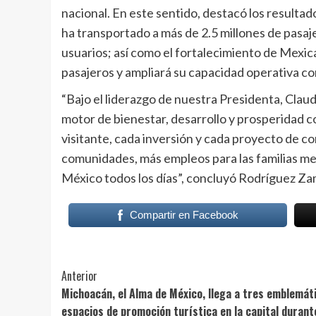
nacional. En este sentido, destacó los resulta
ha transportado a más de 2.5 millones de pasaje
usuarios; así como el fortalecimiento de Mexic
pasajeros y ampliará su capacidad operativa c
“Bajo el liderazgo de nuestra Presidenta, Clau
motor de bienestar, desarrollo y prosperidad 
visitante, cada inversión y cada proyecto de c
comunidades, más empleos para las familias me
México todos los días”, concluyó Rodríguez Za
Compartir en Facebook
Post
Anterior
Michoacán, el Alma de México, llega a tres emblemát
Navigation
espacios de promoción turística en la capital durant