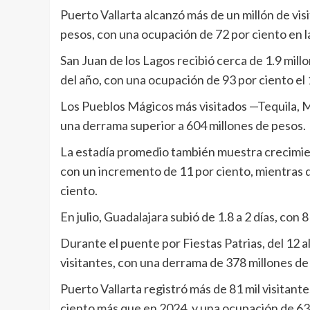
Puerto Vallarta alcanzó más de un millón de vis
pesos, con una ocupación de 72 por ciento en 
San Juan de los Lagos recibió cerca de 1.9 mil
del año, con una ocupación de 93 por ciento el
Los Pueblos Mágicos más visitados —Tequila, M
una derrama superior a 604 millones de pesos.
La estadía promedio también muestra crecimient
con un incremento de 11 por ciento, mientras q
ciento.
En julio, Guadalajara subió de 1.8 a 2 días, con 8
Durante el puente por Fiestas Patrias, del 12 
visitantes, con una derrama de 378 millones de
Puerto Vallarta registró más de 81 mil visitant
ciento más que en 2024, y una ocupación de 63