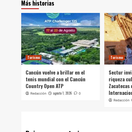
Más historias
Turismo
Turismo
Cancún vuelve a brillar en el
Sectur invi
tenis mundial con el Cancún
riqueza cul
Country Open ATP
Zacatecas 
Internacio
agosto 1, 2026
Redacción
0
Redacción