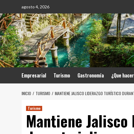
Saltar
agosto 4, 2026
al
contenido
Empresarial
Turismo
Gastronomía
¿Que hace
INICIO
TURISMO
MANTIENE JALISCO LIDERAZGO TURÍSTICO DURANT
Turismo
Mantiene Jalisco 