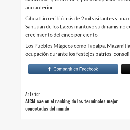
año anterior.
Cihuatlán recibió más de 2 mil visitantes y una 
San Juan de los Lagos mantuvo su dinamismo co
crecimiento del cinco por ciento.
Los Pueblos Mágicos como Tapalpa, Mazamitla,
ocupación durante los festejos patrios, consoli
Compartir en Facebook
Post
Anterior
AICM cae en el ranking de las terminales mejor
Navigation
conectadas del mundo