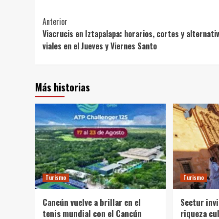
Post
Anterior
Viacrucis en Iztapalapa: horarios, cortes y alternati
Navigation
viales en el Jueves y Viernes Santo
Más historias
Turismo
Turismo
Cancún vuelve a brillar en el
Sectur invi
tenis mundial con el Cancún
riqueza cul