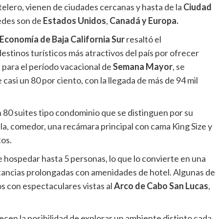
telero, vienen de ciudades cercanas y hasta de la
Ciudad
pedes son de
Estados Unidos
,
Canadá y
Europa.
 Economía de Baja California Sur
resaltó el
estinos turísticos más atractivos del país por ofrecer
, para el período vacacional de
Semana Mayor
, se
asi un 80 por ciento, con la llegada de más de 94 mil
80 suites tipo condominio que se distinguen por su
ala, comedor, una recámara principal con cama King Size y
os.
 hospedar hasta 5 personas, lo que lo convierte en una
estancias prolongadas con amenidades de hotel. Algunas de
s con espectaculares vistas al
Arco de Cabo San Lucas
,
recen la posibilidad de explorar un ambiente distinto cada