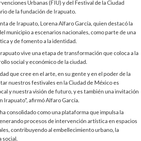
rvenciones Urbanas (FIU) y del Festival de la Ciudad
ario de la fundación de Irapuato.
ta de Irapuato, Lorena Alfaro García, quien destacó la
 del municipio a escenarios nacionales, como parte de una
tica y de fomento a la identidad.
Irapuato vive una etapa de transformación que coloca a la
ollo social y económico de la ciudad.
ad que cree en el arte, en su gente y en el poder de la
ar nuestros festivales en la Ciudad de México es
cal y nuestra visión de futuro, y es también una invitación
 Irapuato”, afirmó Alfaro García.
e ha consolidado como una plataforma que impulsa la
 generando procesos de intervención artística en espacios
iales, contribuyendo al embellecimiento urbano, la
 social.