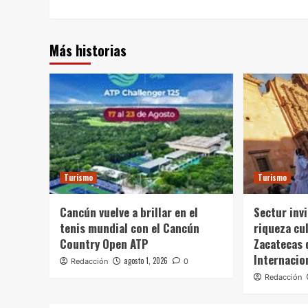
Más historias
Turismo
Turismo
Cancún vuelve a brillar en el
Sectur invi
tenis mundial con el Cancún
riqueza cul
Country Open ATP
Zacatecas 
Internacio
agosto 1, 2026
Redacción
0
Redacción