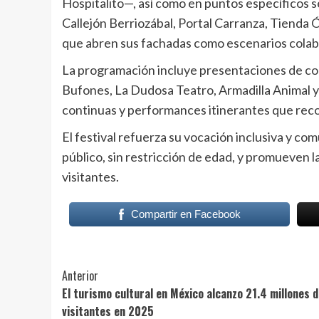
Hospitalito—, así como en puntos específicos se
Callejón Berriozábal, Portal Carranza, Tienda 
que abren sus fachadas como escenarios colab
La programación incluye presentaciones de co
Bufones, La Dudosa Teatro, Armadilla Animal 
continuas y performances itinerantes que recor
El festival refuerza su vocación inclusiva y comu
público, sin restricción de edad, y promueven l
visitantes.
Compartir en Facebook
Post
Anterior
El turismo cultural en México alcanzo 21.4 millones 
Navigation
visitantes en 2025