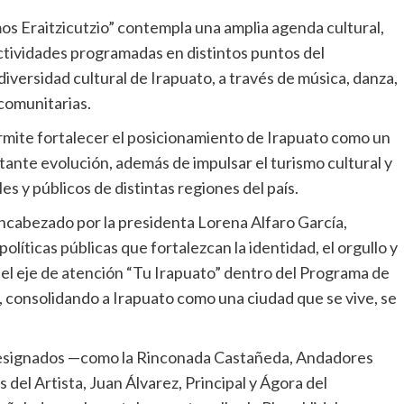
mos Eraitzicutzio” contempla una amplia agenda cultural,
 actividades programadas en distintos puntos del
a diversidad cultural de Irapuato, a través de música, danza,
 comunitarias.
rmite fortalecer el posicionamiento de Irapuato como un
tante evolución, además de impulsar el turismo cultural y
es y públicos de distintas regiones del país.
encabezado por la presidenta Lorena Alfaro García,
íticas públicas que fortalezcan la identidad, el orgullo y
 del eje de atención “Tu Irapuato” dentro del Programa de
, consolidando a Irapuato como una ciudad que se vive, se
 designados —como la Rinconada Castañeda, Andadores
s del Artista, Juan Álvarez, Principal y Ágora del