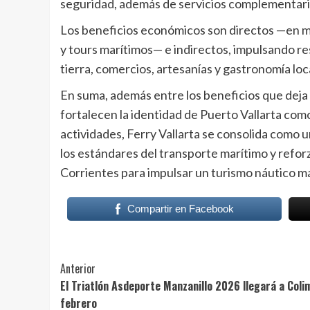
seguridad, además de servicios complementario
Los beneficios económicos son directos —en mari
y tours marítimos— e indirectos, impulsando res
tierra, comercios, artesanías y gastronomía loca
En suma, además entre los beneficios que deja
fortalecen la identidad de Puerto Vallarta como
actividades, Ferry Vallarta se consolida como 
los estándares del transporte marítimo y reforz
Corrientes para impulsar un turismo náutico má
Compartir en Facebook
Post
Anterior
El Triatlón Asdeporte Manzanillo 2026 llegará a Coli
Navigation
febrero