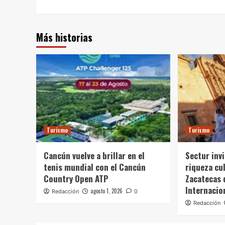
Más historias
Turismo
Turismo
Cancún vuelve a brillar en el
Sectur invi
tenis mundial con el Cancún
riqueza cul
Country Open ATP
Zacatecas 
Internacio
agosto 1, 2026
Redacción
0
Redacción