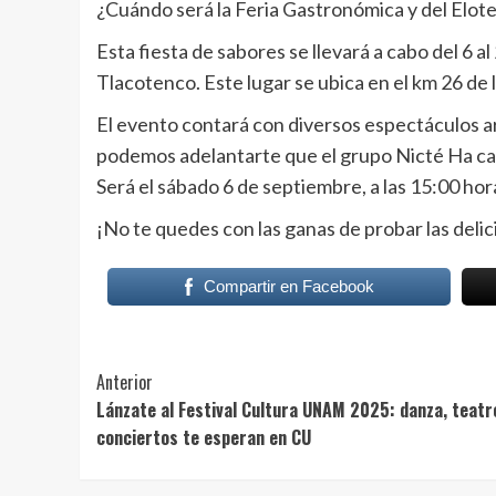
¿Cuándo será la Feria Gastronómica y del Elot
Esta fiesta de sabores se llevará a cabo del 6 a
Tlacotenco. Este lugar se ubica en el km 26 de
El evento contará con diversos espectáculos ar
podemos adelantarte que el grupo Nicté Ha cau
Será el sábado 6 de septiembre, a las 15:00 hor
¡No te quedes con las ganas de probar las delici
Compartir en Facebook
Post
Anterior
Lánzate al Festival Cultura UNAM 2025: danza, teatr
Navigation
conciertos te esperan en CU