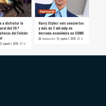
Empresarial
a a disfrutar la
Harry Styles: seis conciertos
ural del 29.º
y más de 2 mil mdp en
atecas del Folclor
derrama económica en CDMX
al
agosto 1, 2026
Redacción
0
agosto 1, 2026
0