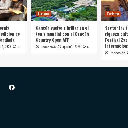
Turismo
Turismo
fornia
Cancún vuelve a brillar en el
Sectur invit
 edición de
tenis mundial con el Cancún
riqueza cult
Vendimia
Country Open ATP
Festival Zac
Internacion
o 1, 2026
agosto 1, 2026
0
Redacción
0
Redacción
Facebook