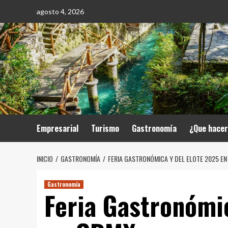
Saltar
agosto 4, 2026
al
contenido
Empresarial
Turismo
Gastronomía
¿Que hace
INICIO
GASTRONOMÍA
FERIA GASTRONÓMICA Y DEL ELOTE 2025 E
Gastronomía
Feria Gastronómic