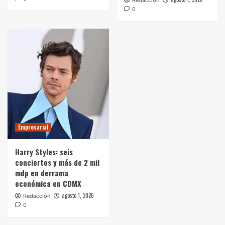
Redacción
0
Empresarial
Harry Styles: seis
conciertos y más de 2 mil
mdp en derrama
económica en CDMX
agosto 1, 2026
Redacción
0