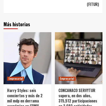
(FITUR)
Más historias
Empresarial
Empresarial
Harry Styles: seis
CONCANACO SERVYTUR
conciertos y más de 2
supera, en dos años,
mil mdp en derrama
315,512 participaciones
económica en CDMX
en 3,693 actividades