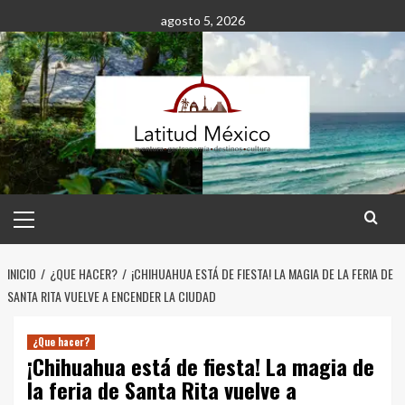
Saltar
agosto 5, 2026
al
contenido
Menú
principal
INICIO
¿QUE HACER?
¡CHIHUAHUA ESTÁ DE FIESTA! LA MAGIA DE LA FERIA DE
SANTA RITA VUELVE A ENCENDER LA CIUDAD
¿Que hacer?
¡Chihuahua está de fiesta! La magia de
la feria de Santa Rita vuelve a