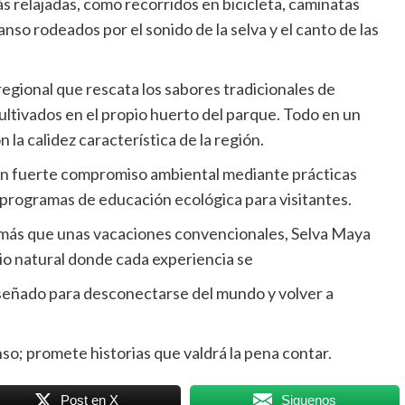
 relajadas, como recorridos en bicicleta, caminatas
o rodeados por el sonido de la selva y el canto de las
egional que rescata los sabores tradicionales de
ltivados en el propio huerto del parque. Todo en un
 la calidez característica de la región.
 un fuerte compromiso ambiental mediante prácticas
 programas de educación ecológica para visitantes.
ás que unas vacaciones convencionales, Selva Maya
o natural donde cada experiencia se
señado para desconectarse del mundo y volver a
so; promete historias que valdrá la pena contar.
Post en X
Siguenos