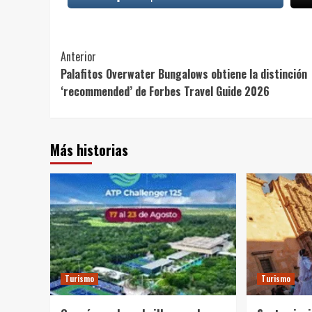
Post
Anterior
Palafitos Overwater Bungalows obtiene la distinción
Navigation
‘recommended’ de Forbes Travel Guide 2026
Más historias
Turismo
Turismo