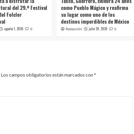
ta a disfrutar la
Taxco, Guerrero, celebra 24 años
tural del 29.º Festival
como Pueblo Mágico y reafirma
del Folclor
su lugar como uno de los
nal
destinos imperdibles de México
agosto 1, 2026
julio 29, 2026
0
Redacción
0
Los campos obligatorios están marcados con
*