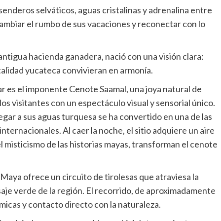
enderos selváticos, aguas cristalinas y adrenalina entre
a cambiar el rumbo de sus vacaciones y reconectar con lo
antigua hacienda ganadera, nació con una visión clara:
italidad yucateca convivieran en armonía.
ar es el imponente Cenote Saamal, una joya natural de
s visitantes con un espectáculo visual y sensorial único.
egar a sus aguas turquesa se ha convertido en una de las
internacionales. Al caer la noche, el sitio adquiere un aire
 el misticismo de las historias mayas, transforman el cenote
aya ofrece un circuito de tirolesas que atraviesa la
isaje verde de la región. El recorrido, de aproximadamente
micas y contacto directo con la naturaleza.