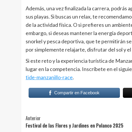
Además, una vez finalizada la carrera, podrás 
sus playas. Si buscas un relax, te recomendamo
de la actividad física. O si prefieres un ambien
embargo, si deseas mantener la energía deport
snorkel y pesca deportiva, que te permitirán se
por simplemente relajarte, disfrutar del sol y 
Si este reto y la experiencia turística de Manz
lugar en la competencia. Inscríbete en el sigui
tide-manzanillo-race
.
Compartir en Facebook
Post
Anterior
Festival de las Flores y Jardines en Polanco 2025
Navigation