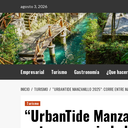
Saltar
agosto 3, 2026
al
contenido
Empresarial
Turismo
Gastronomía
¿Que hace
INICIO
TURISMO
“URBANTIDE MANZANILLO 2025”: CORRE ENTRE M
Turismo
“UrbanTide Manza