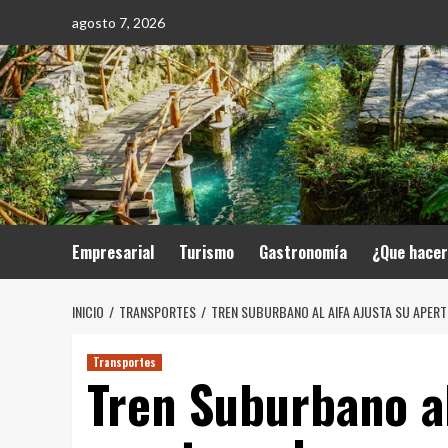
Saltar
agosto 7, 2026
al
contenido
Empresarial
Turismo
Gastronomía
¿Que hace
INICIO
TRANSPORTES
TREN SUBURBANO AL AIFA AJUSTA SU APERTU
Transportes
Tren Suburbano al