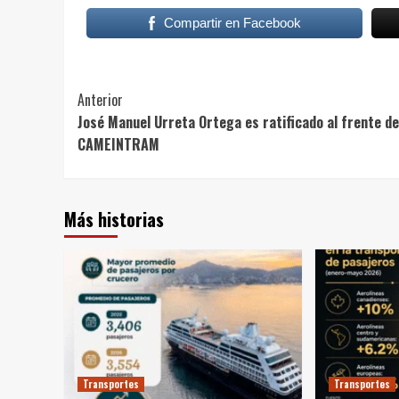
Compartir en Facebook
Post
Anterior
José Manuel Urreta Ortega es ratificado al frente de
Navigation
CAMEINTRAM
Más historias
Transportes
Transportes