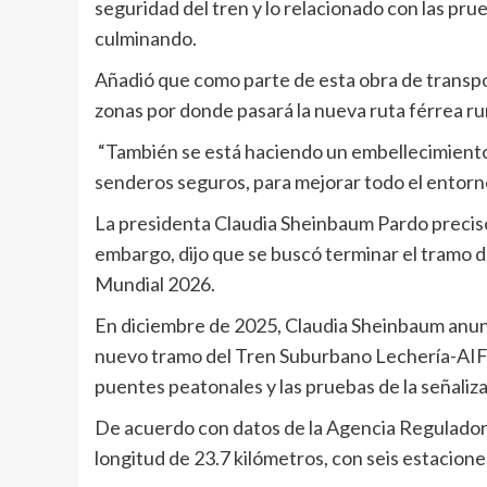
seguridad del tren y lo relacionado con las pru
culminando.
Añadió que como parte de esta obra de transpor
zonas por donde pasará la nueva ruta férrea r
“También se está haciendo un embellecimiento 
senderos seguros, para mejorar todo el entorn
La presidenta Claudia Sheinbaum Pardo precisó
embargo, dijo que se buscó terminar el tramo de
Mundial 2026.
En diciembre de 2025, Claudia Sheinbaum anunci
nuevo tramo del Tren Suburbano Lechería-AIFA, o
puentes peatonales y las pruebas de la señaliz
De acuerdo con datos de la Agencia Reguladora
longitud de 23.7 kilómetros, con seis estacione