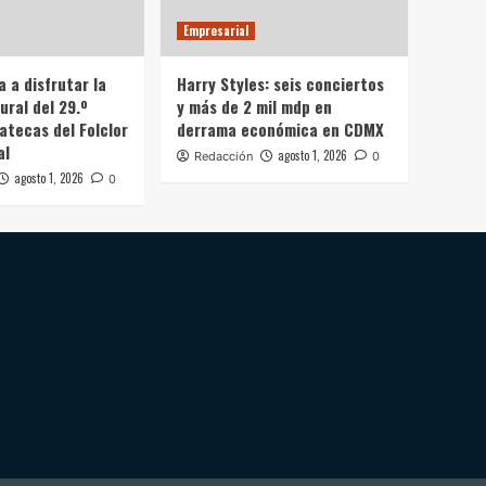
Empresarial
a a disfrutar la
Harry Styles: seis conciertos
ural del 29.º
y más de 2 mil mdp en
atecas del Folclor
derrama económica en CDMX
al
agosto 1, 2026
Redacción
0
agosto 1, 2026
0