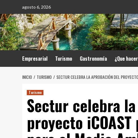
Saltar
agosto 6, 2026
al
contenido
Empresarial
Turismo
Gastronomía
¿Que hace
INICIO
TURISMO
SECTUR CELEBRA LA APROBACIÓN DEL PROYECTO 
Turismo
Sectur celebra la
proyecto iCOAST 