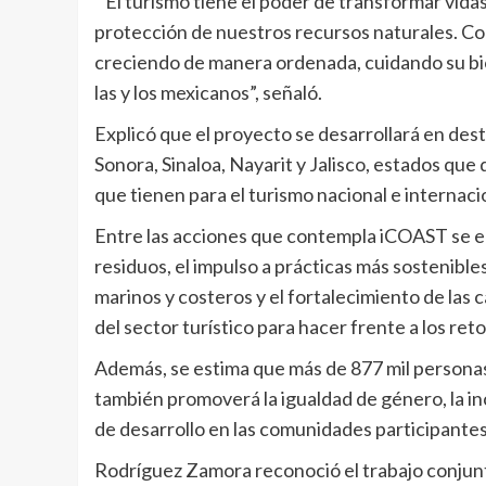
“El turismo tiene el poder de transformar vidas 
protección de nuestros recursos naturales. C
creciendo de manera ordenada, cuidando su b
las y los mexicanos”, señaló.
Explicó que el proyecto se desarrollará en desti
Sonora, Sinaloa, Nayarit y Jalisco, estados que
que tienen para el turismo nacional e internaci
Entre las acciones que contempla iCOAST se en
residuos, el impulso a prácticas más sostenibles
marinos y costeros y el fortalecimiento de las 
del sector turístico para hacer frente a los ret
Además, se estima que más de 877 mil personas
también promoverá la igualdad de género, la in
de desarrollo en las comunidades participantes
Rodríguez Zamora reconoció el trabajo conjunt