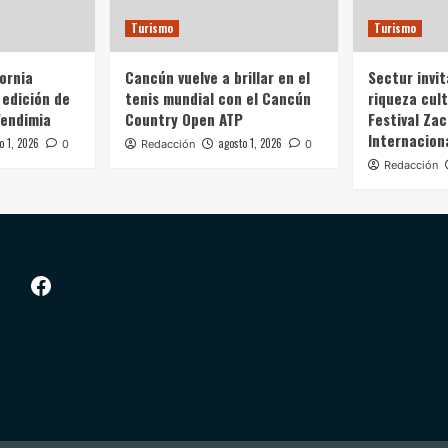
Turismo
Turismo
fornia
Cancún vuelve a brillar en el
Sectur invit
 edición de
tenis mundial con el Cancún
riqueza cult
Vendimia
Country Open ATP
Festival Zac
Internacion
o 1, 2026
agosto 1, 2026
0
Redacción
0
Redacción
Facebook