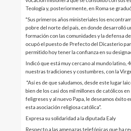
vocación misionera que se consolidó con sus est
Teología y, posteriormente, en Roma se gradu
“Sus primeros años ministeriales los encontra
pobre del norte del país, en donde desarrolló un
formación con las comunidades y la defensa d
ocupó el puesto de Prefecto del Dicasterio par
permitido hoy tener la confianza en su designac
Indicó que está muy cercano al mundo latino, 4
nuestras tradiciones y costumbres, con la Vir
“Así es de que saludamos, desde este lugar lai
bien de los casi dos mil millones de católicos 
feligreses y al nuevo Papa, le deseamos éxito 
esta asociación religiosa católica”.
Expresa su solidaridad a la diputada Ealy
Respecto a las amenazas telefónicas que ha rec