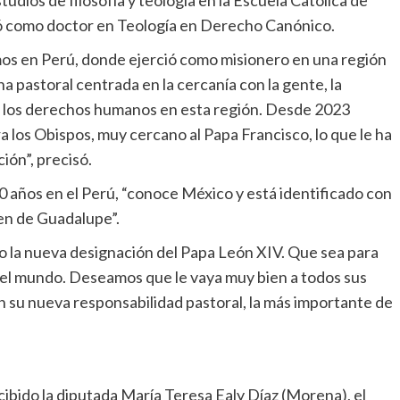
udios de filosofía y teología en la Escuela Católica de
ó como doctor en Teología en Derecho Canónico.
mos en Perú, donde ejerció como misionero en una región
a pastoral centrada en la cercanía con la gente, la
e los derechos humanos en esta región. Desde 2023
a los Obispos, muy cercano al Papa Francisco, lo que le ha
ión”, precisó.
0 años en el Perú, “conoce México y está identificado con
gen de Guadalupe”.
co la nueva designación del Papa León XIV. Que sea para
en el mundo. Deseamos que le vaya muy bien a todos sus
en su nueva responsabilidad pastoral, la más importante de
ibido la diputada María Teresa Ealy Díaz (Morena), el