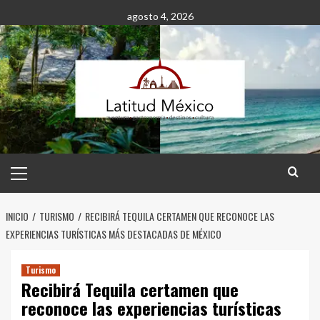
Saltar
agosto 4, 2026
al
contenido
Menú
principal
INICIO
TURISMO
RECIBIRÁ TEQUILA CERTAMEN QUE RECONOCE LAS
EXPERIENCIAS TURÍSTICAS MÁS DESTACADAS DE MÉXICO
Turismo
Recibirá Tequila certamen que
reconoce las experiencias turísticas