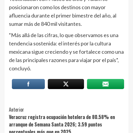
posicionaron como los destinos con mayor
afluencia durante el primer bimestre del año, al
sumar más de 840 mil visitantes.
“Más allá de las cifras, lo que observamos es una
tendencia sostenida: el interés por la cultura
mexicana sigue creciendo y se fortalece como una
de las principales razones para viajar por el país”,
concluyó.
Post
Anterior
Veracruz registra ocupación hotelera de 80.58% en
Navigation
arranque de Semana Santa 2026; 3.59 puntos
porcentuales más que en 2025