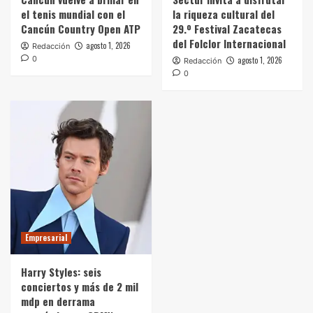
el tenis mundial con el
la riqueza cultural del
Cancún Country Open ATP
29.º Festival Zacatecas
del Folclor Internacional
agosto 1, 2026
Redacción
0
agosto 1, 2026
Redacción
0
Empresarial
Harry Styles: seis
conciertos y más de 2 mil
mdp en derrama