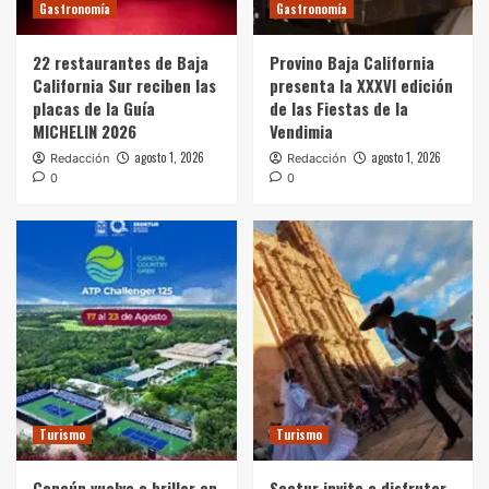
Gastronomía
Gastronomía
22 restaurantes de Baja
Provino Baja California
California Sur reciben las
presenta la XXXVI edición
placas de la Guía
de las Fiestas de la
MICHELIN 2026
Vendimia
agosto 1, 2026
agosto 1, 2026
Redacción
Redacción
0
0
Turismo
Turismo
Cancún vuelve a brillar en
Sectur invita a disfrutar