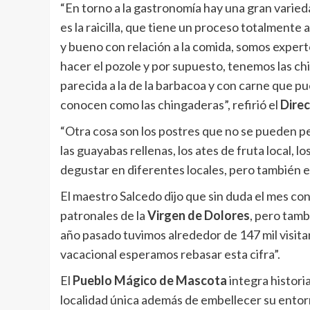
“En torno a la gastronomía hay una gran varied
es la raicilla, que tiene un proceso totalmente 
y bueno con relación a la comida, somos exper
hacer el pozole y por supuesto, tenemos las ch
parecida a la de la barbacoa y con carne que pued
conocen como las chingaderas”, refirió el
Direc
“Otra cosa son los postres que no se pueden per
las guayabas rellenas, los ates de fruta local, l
degustar en diferentes locales, pero también e
El maestro Salcedo dijo que sin duda el mes con
patronales de la
Virgen de Dolores
, pero tamb
año pasado tuvimos alrededor de 147 mil visita
vacacional esperamos rebasar esta cifra”.
El
Pueblo Mágico de Mascota
integra historia
localidad única además de embellecer su entorn