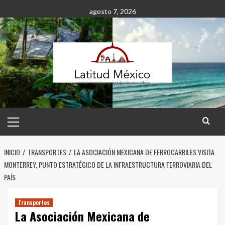
Saltar
agosto 7, 2026
al
contenido
Menú
principal
INICIO
TRANSPORTES
LA ASOCIACIÓN MEXICANA DE FERROCARRILES VISITA
MONTERREY, PUNTO ESTRATÉGICO DE LA INFRAESTRUCTURA FERROVIARIA DEL
PAÍS
Transportes
La Asociación Mexicana de