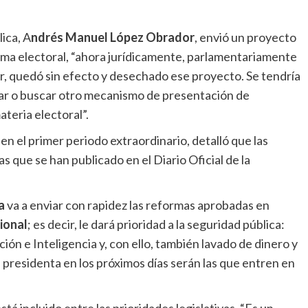
lica, A
ndrés Manuel López Obrador
, envió un proyecto
rma electoral, “ahora jurídicamente, parlamentariamente
ir, quedó sin efecto y desechado ese proyecto. Se tendría
omar o buscar otro mecanismo de presentación de
ateria electoral”.
n el primer periodo extraordinario, detalló que las
s que se han publicado en el Diario Oficial de la
a
va a enviar con rapidez las reformas aprobadas en
ional
; es decir, le dará prioridad a la seguridad pública:
ión e Inteligencia y, con ello, también lavado de dinero y
 presidenta en los próximos días serán las que entren en