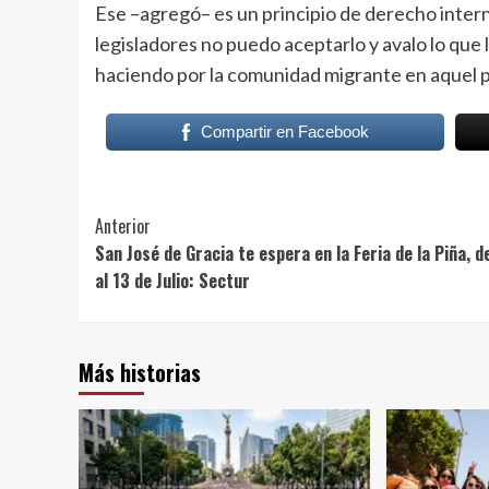
Ese –agregó– es un principio de derecho inter
legisladores no puedo aceptarlo y avalo lo que
haciendo por la comunidad migrante en aquel p
Compartir en Facebook
Post
Anterior
San José de Gracia te espera en la Feria de la Piña, de
Navigation
al 13 de Julio: Sectur
Más historias