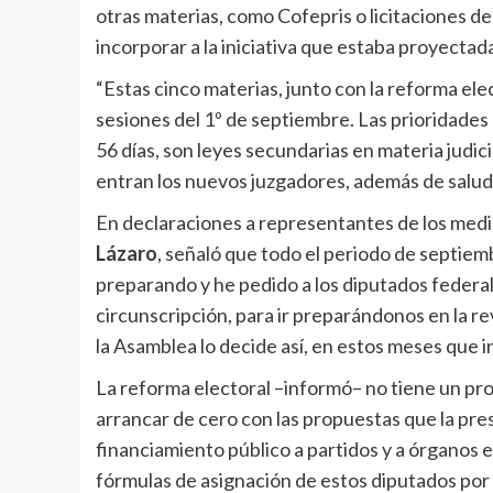
otras materias, como Cofepris o licitaciones 
incorporar a la iniciativa que estaba proyectad
“Estas cinco materias, junto con la reforma elec
sesiones del 1º de septiembre. Las prioridades 
56 días, son leyes secundarias en materia judic
entran los nuevos juzgadores, además de salud y
En declaraciones a representantes de los medi
Lázaro
, señaló que todo el periodo de septiem
preparando y he pedido a los diputados federales
circunscripción, para ir preparándonos en la re
la Asamblea lo decide así, en estos meses que i
La reforma electoral –informó– no tiene un pro
arrancar de cero con las propuestas que la pre
financiamiento público a partidos y a órganos el
fórmulas de asignación de estos diputados por 