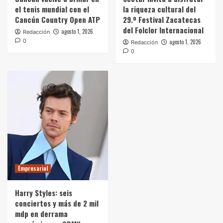
el tenis mundial con el
la riqueza cultural del
Cancún Country Open ATP
29.º Festival Zacatecas
del Folclor Internacional
agosto 1, 2026
Redacción
0
agosto 1, 2026
Redacción
0
Empresarial
Harry Styles: seis
conciertos y más de 2 mil
mdp en derrama