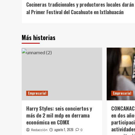
Cocineras tradicionales y productores locales darán 
Navigation
al Primer Festival del Cacahuate en Ixtlahuacán
Más historias
Empresarial
Empresarial
Harry Styles: seis conciertos y
CONCANACO
más de 2 mil mdp en derrama
en dos año
económica en CDMX
participac
actividade
agosto 1, 2026
Redacción
0