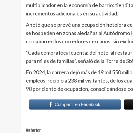
multiplicador en la economía de barrio: tiendita
incrementos adicionales en su actividad.
Anotó que se prevé una ocupación hotelera cer
se hospeden en zonas aledañas al Autódromo H
consumo en los corredores cercanos, sin excluir
“Cada compra local cuenta: del hotel al restaura
para miles de familias”, señaló de la Torre de St
En 2024, la carrera dejó más de 19 mil 550 millo
empleos, recibió a 238 mil visitantes, de los cua
90 por ciento de ocupación, consolidándose co
Compartir en Facebook
Post
Anterior