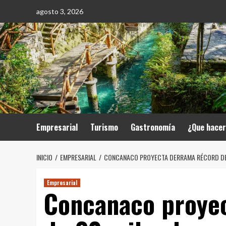
Saltar
agosto 3, 2026
al
contenido
Empresarial
Turismo
Gastronomía
¿Que hace
INICIO
EMPRESARIAL
CONCANACO PROYECTA DERRAMA RÉCORD DE 
Empresarial
Concanaco proye