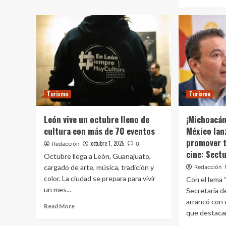
Turismo
Turismo
León vive un octubre lleno de
¡Michoacán 
cultura con más de 70 eventos
México lan
promover t
octubre 1, 2025
Redacción
0
cine: Sect
Octubre llega a León, Guanajuato,
cargado de arte, música, tradición y
Redacción
color. La ciudad se prepara para vivir
Con el lema 
un mes...
Secretaría d
arrancó con
Read More
que destacará