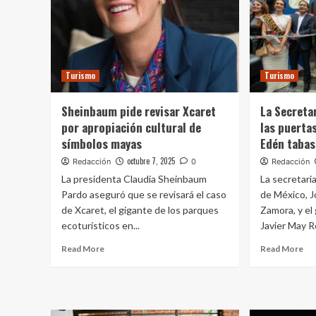
Turismo
Turismo
Sheinbaum pide revisar Xcaret
La Secreta
por apropiación cultural de
las puerta
símbolos mayas
Edén taba
octubre 7, 2025
Redacción
0
Redacción
La presidenta Claudia Sheinbaum
La secretari
Pardo aseguró que se revisará el caso
de México, J
de Xcaret, el gigante de los parques
Zamora, y el
ecoturísticos en...
Javier May R
Read More
Read More