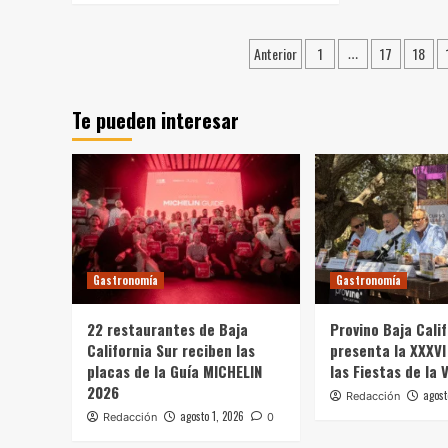
Paginación
Anterior
1
17
18
…
de
entradas
Te pueden interesar
Gastronomía
Gastronomía
22 restaurantes de Baja
Provino Baja Cali
California Sur reciben las
presenta la XXXVI
placas de la Guía MICHELIN
las Fiestas de la 
2026
agost
Redacción
agosto 1, 2026
Redacción
0