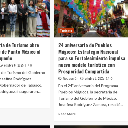
Turismo
ría de Turismo abre
24 aniversario de Pueblos
s de Punto México al
Mágicos: Estrategia Nacional
squeño
para su Fortalecimiento impulsa
nuevo modelo turístico con
octubre 6, 2025
0
Prosperidad Compartida
a de Turismo del Gobierno
octubre 5, 2025
osefina Rodríguez
Redacción
0
 gobernador de Tabasco,
En el 24º aniversario del Programa
odríguez, inauguraron...
Pueblos Mágicos, la secretaria de
Turismo del Gobierno de México,
Josefina Rodríguez Zamora, resaltó...
Read More