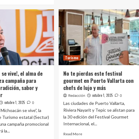
Turismo
se vive!, el alma de
No te pierdas este festival
za campaña para
gourmet en Puerto Vallarta con
radición, sabor y
chefs de lujo y más
ur
octubre 1, 2025
Redacción
0
octubre 1, 2025
0
Las ciudades de Puerto Vallarta,
Riviera Nayarit y Tepic se alistan para
“Michoacán se vive”, la
la 30 edición del Festival Gourmet
e Turismo estatal (Sectur)
Internacional, el...
 una campaña promocional
 la...
Read More