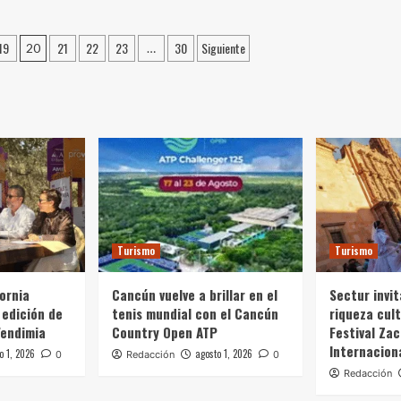
19
21
22
23
30
Siguiente
20
…
Turismo
Turismo
fornia
Cancún vuelve a brillar en el
Sectur invit
 edición de
tenis mundial con el Cancún
riqueza cult
Vendimia
Country Open ATP
Festival Zac
Internacion
o 1, 2026
agosto 1, 2026
0
Redacción
0
Redacción