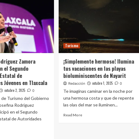
Turismo
odríguez Zamora
¡Simplemente hermoso! Ilumina
en el Segundo
tus vacaciones en las playas
Estatal de
bioluminiscentes de Nayarit
s Jóvenes en Tlaxcala
octubre 1, 2025
Redacción
0
octubre 2, 2025
0
Te imaginas caminar en la noche por
una hermosa costa y que de repente
a de Turismo del Gobierno
las olas del mar se iluminen...
osefina Rodríguez
icipó en el Segundo
Read More
statal de Autoridades