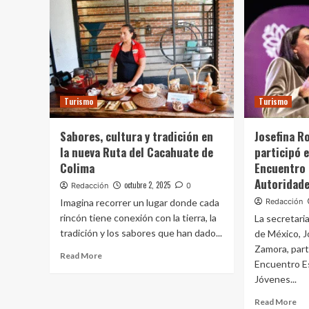
Turismo
Turismo
Sabores, cultura y tradición en
Josefina R
la nueva Ruta del Cacahuate de
participó 
Colima
Encuentro 
Autoridade
octubre 2, 2025
Redacción
0
Imagina recorrer un lugar donde cada
Redacción
rincón tiene conexión con la tierra, la
La secretari
tradición y los sabores que han dado...
de México, J
Zamora, part
Read More
Encuentro E
Jóvenes...
Read More