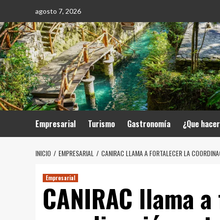
Saltar
agosto 7, 2026
al
contenido
Empresarial
Turismo
Gastronomía
¿Que hace
INICIO
EMPRESARIAL
CANIRAC LLAMA A FORTALECER LA COORDINA
Empresarial
CANIRAC llama a f