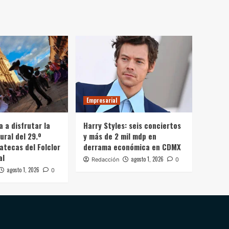
Empresarial
a a disfrutar la
Harry Styles: seis conciertos
ural del 29.º
y más de 2 mil mdp en
atecas del Folclor
derrama económica en CDMX
al
agosto 1, 2026
Redacción
0
agosto 1, 2026
0