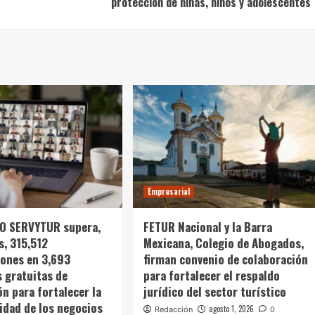
protección de niñas, niños y adolescentes
Empresarial
 SERVYTUR supera,
FETUR Nacional y la Barra
s, 315,512
Mexicana, Colegio de Abogados,
iones en 3,693
firman convenio de colaboración
s gratuitas de
para fortalecer el respaldo
ón para fortalecer la
jurídico del sector turístico
idad de los negocios
agosto 1, 2026
Redacción
0