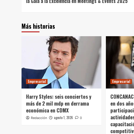
la Gala a la Excelencia en Meetings & Events 2025
Más historias
Empresarial
Empresarial
Harry Styles: seis conciertos y
CONCANACO
más de 2 mil mdp en derrama
en dos año
económica en CDMX
participac
actividade
agosto 1, 2026
Redacción
0
capacitaci
competitiv