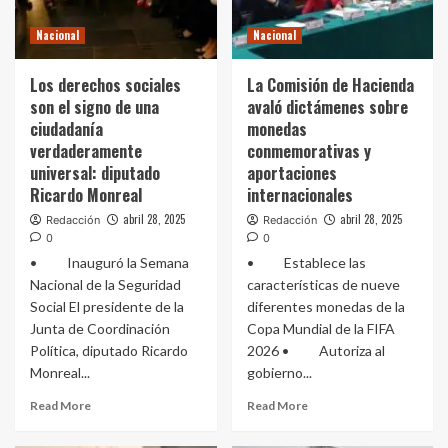
Nacional
Nacional
Los derechos sociales
La Comisión de Hacienda
son el signo de una
avaló dictámenes sobre
ciudadanía
monedas
verdaderamente
conmemorativas y
universal: diputado
aportaciones
Ricardo Monreal
internacionales
abril 28, 2025
abril 28, 2025
Redacción
Redacción
0
0
• Inauguró la Semana
• Establece las
Nacional de la Seguridad
características de nueve
Social El presidente de la
diferentes monedas de la
Junta de Coordinación
Copa Mundial de la FIFA
Política, diputado Ricardo
2026 • Autoriza al
Monreal...
gobierno...
Read More
Read More