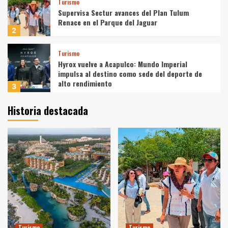
Turismo
Supervisa Sectur avances del Plan Tulum
Renace en el Parque del Jaguar
2
Turismo
Hyrox vuelve a Acapulco: Mundo Imperial
impulsa al destino como sede del deporte de
alto rendimiento
3
Historia destacada
Turismo
Santa Clara del Cobre celebra 60 años de su
Feria Nacional del Cobre
4
Turismo
La Secretaría de Turismo de la CDMX informó
que la capital del país se consolidó como la
mejor sede mundialista, con 4.4 millones de
5
visitantes
Turismo
Turismo
Turismo