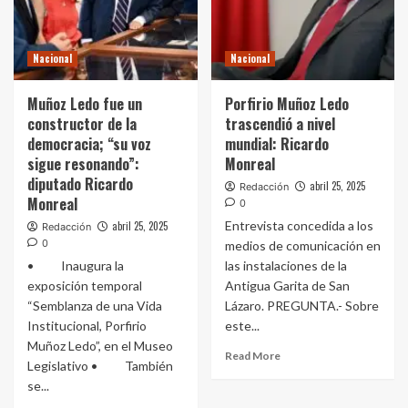
Nacional
Nacional
Muñoz Ledo fue un
Porfirio Muñoz Ledo
constructor de la
trascendió a nivel
democracia; “su voz
mundial: Ricardo
sigue resonando”:
Monreal
diputado Ricardo
abril 25, 2025
Redacción
Monreal
0
Entrevista concedida a los
abril 25, 2025
Redacción
0
medios de comunicación en
• Inaugura la
las instalaciones de la
exposición temporal
Antigua Garita de San
“Semblanza de una Vida
Lázaro. PREGUNTA.- Sobre
Institucional, Porfirio
este...
Muñoz Ledo”, en el Museo
Read More
Legislativo • También
se...