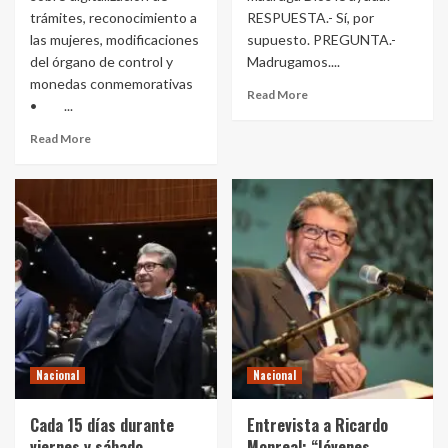
trámites, reconocimiento a
RESPUESTA.- Sí, por
las mujeres, modificaciones
supuesto. PREGUNTA.-
del órgano de control y
Madrugamos....
monedas conmemorativas
Read More
• ...
Read More
Nacional
Nacional
Cada 15 días durante
Entrevista a Ricardo
viernes y sábado
Monreal: “Jóvenes