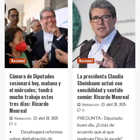
Nacional
Nacional
Cámara de Diputados
La presidenta Claudia
sesionará hoy, mañana y
Sheinbaum actuó con
el miércoles; tendrá
sensibilidad y sentido
mucho trabajo estos
común: Ricardo Monreal
tres días: Ricardo
abril 28, 2025
Redacción
Monreal
0
PREGUNTA.- Diputado,
abril 28, 2025
Redacción
0
buen día. ¿Estás de
• Desahogará reformas
acuerdo que al que
sobre digitalización de
madruga Dios le ayuda?