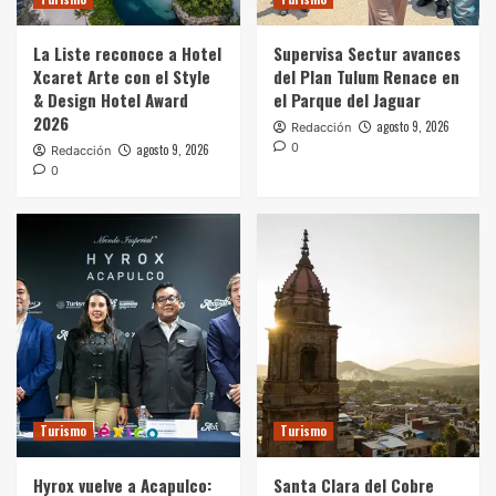
La Liste reconoce a Hotel Xcaret Arte con el
Style & Design Hotel Award 2026
La Liste reconoce a Hotel
Supervisa Sectur avances
1
Xcaret Arte con el Style
del Plan Tulum Renace en
& Design Hotel Award
el Parque del Jaguar
Turismo
2026
agosto 9, 2026
Redacción
Supervisa Sectur avances del Plan Tulum
0
agosto 9, 2026
Redacción
Renace en el Parque del Jaguar
0
2
Turismo
Hyrox vuelve a Acapulco: Mundo Imperial
impulsa al destino como sede del deporte de
alto rendimiento
3
Turismo
Santa Clara del Cobre celebra 60 años de su
Feria Nacional del Cobre
4
Turismo
Turismo
Turismo
Hyrox vuelve a Acapulco:
Santa Clara del Cobre
La Secretaría de Turismo de la CDMX informó