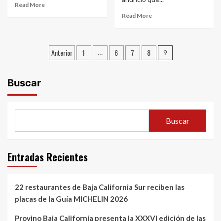
Read More
Read More
Paginación
Anterior
1
6
7
8
…
9
de
entradas
Buscar
Buscar
Entradas Recientes
22 restaurantes de Baja California Sur reciben las
placas de la Guía MICHELIN 2026
Provino Baja California presenta la XXXVI edición de las