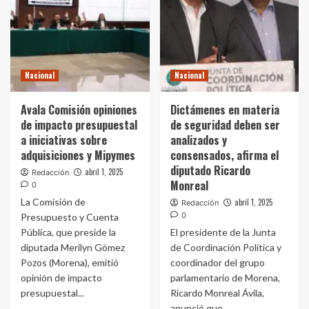
Nacional
Nacional
Avala Comisión opiniones
Dictámenes en materia
de impacto presupuestal
de seguridad deben ser
a iniciativas sobre
analizados y
adquisiciones y Mipymes
consensados, afirma el
diputado Ricardo
abril 1, 2025
Redacción
Monreal
0
La Comisión de
abril 1, 2025
Redacción
0
Presupuesto y Cuenta
Pública, que preside la
El presidente de la Junta
diputada Merilyn Gómez
de Coordinación Política y
Pozos (Morena), emitió
coordinador del grupo
opinión de impacto
parlamentario de Morena,
presupuestal...
Ricardo Monreal Ávila,
anunció que...