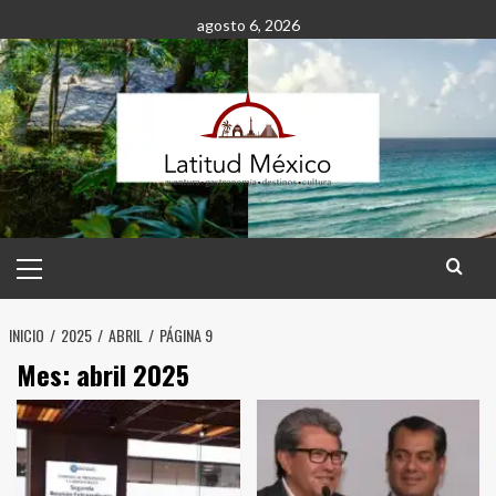
Saltar
agosto 6, 2026
al
contenido
Menú
principal
INICIO
2025
ABRIL
PÁGINA 9
Mes:
abril 2025