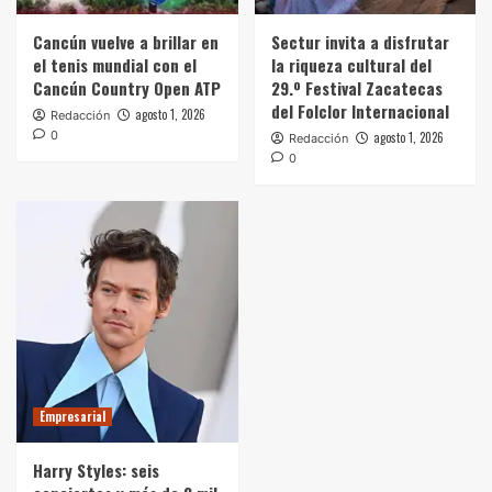
Cancún vuelve a brillar en
Sectur invita a disfrutar
el tenis mundial con el
la riqueza cultural del
Cancún Country Open ATP
29.º Festival Zacatecas
del Folclor Internacional
agosto 1, 2026
Redacción
0
agosto 1, 2026
Redacción
0
Empresarial
Harry Styles: seis